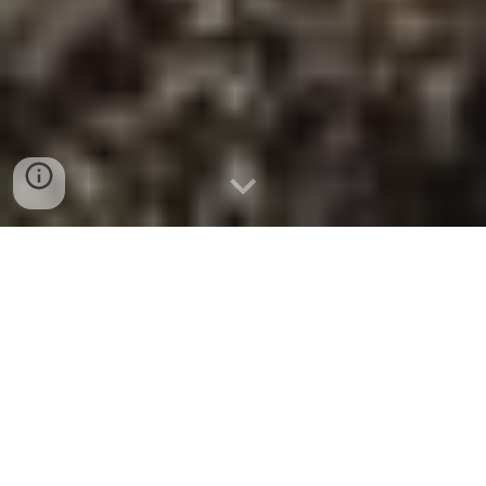
Bienvenue à
Terra Di Mamma
L’ association
Terra di Mamma
a été créée en 2014
par Eka Djordjikia dans le désir d’ oeuvrer pour l’éveil
des consciences et la réconciliation des individus
avec leurs êtres véritables.